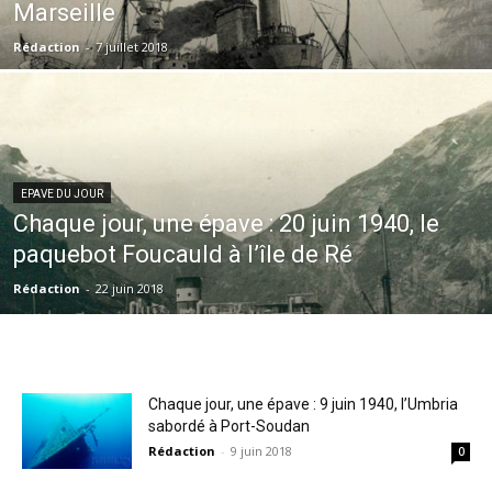
Marseille
Rédaction
-
7 juillet 2018
EPAVE DU JOUR
Chaque jour, une épave : 20 juin 1940, le
paquebot Foucauld à l’île de Ré
Rédaction
-
22 juin 2018
Chaque jour, une épave : 9 juin 1940, l’Umbria
sabordé à Port-Soudan
Rédaction
-
9 juin 2018
0