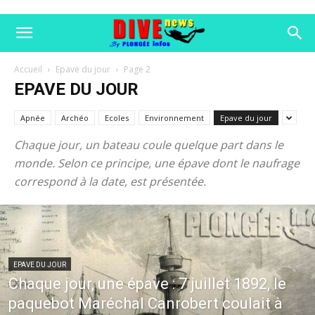
Accueil
Epave du jour
Page 2
EPAVE DU JOUR
Apnée
Archéo
Ecoles
Environnement
Epave du jour
Chaque jour, un bateau coule quelque part dans le
monde. Selon ce principe, une épave dont le naufrage
correspond à la date, est présentée.
EPAVE DU JOUR
Chaque jour, une épave : 7 juillet 1892, le
paquebot Maréchal Canrobert coulait à