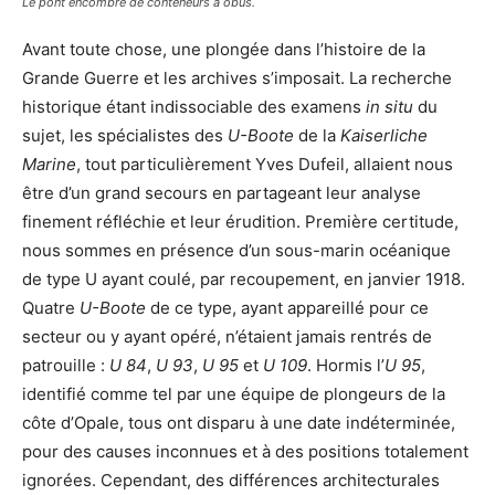
Le pont encombré de conteneurs à obus.
Avant toute chose, une plongée dans l’histoire de la
Grande Guerre et les archives s’imposait. La recherche
historique étant indissociable des examens
in situ
du
sujet, les spécialistes des
U-Boote
de la
Kaiserliche
Marine
, tout particulièrement Yves Dufeil, allaient nous
être d’un grand secours en partageant leur analyse
finement réfléchie et leur érudition. Première certitude,
nous sommes en présence d’un sous-marin océanique
de type U ayant coulé, par recoupement, en janvier 1918.
Quatre
U-Boote
de ce type, ayant appareillé pour ce
secteur ou y ayant opéré, n’étaient jamais rentrés de
patrouille :
U 84
,
U 93
,
U 95
et
U 109
. Hormis l’
U 95
,
identifié comme tel par une équipe de plongeurs de la
côte d’Opale, tous ont disparu à une date indéterminée,
pour des causes inconnues et à des positions totalement
ignorées. Cependant, des différences architecturales