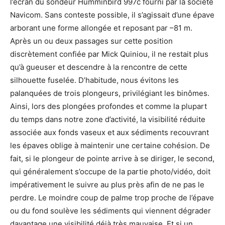
l’écran du sondeur Humminbird 997c fourni par la société
Navicom. Sans conteste possible, il s’agissait d’une épave
arborant une forme allongée et reposant par –81 m.
Après un ou deux passages sur cette position
discrètement confiée par Mick Quiniou, il ne restait plus
qu’à gueuser et descendre à la rencontre de cette
silhouette fuselée. D’habitude, nous évitons les
palanquées de trois plongeurs, privilégiant les binômes.
Ainsi, lors des plongées profondes et comme la plupart
du temps dans notre zone d’activité, la visibilité réduite
associée aux fonds vaseux et aux sédiments recouvrant
les épaves oblige à maintenir une certaine cohésion. De
fait, si le plongeur de pointe arrive à se diriger, le second,
qui généralement s’occupe de la partie photo/vidéo, doit
impérativement le suivre au plus près afin de ne pas le
perdre. Le moindre coup de palme trop proche de l’épave
ou du fond soulève les sédiments qui viennent dégrader
davantage une visibilité déjà très mauvaise. Et si un