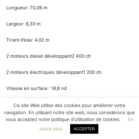
Longueur: 70,06 m
Largeur: 6,30 m
Tirant d’eau: 4,02 m
2 moteurs diesel développant2 400 ch
2 moteurs électriques développant1 200 ch
Vitesse en surface : 16,8 nd
Vitesse en plongée : 9,1 nd
Ce site Web utilise des cookies pour améliorer votre
navigation. En utilisant notre site web, nous considérons que
vous acceptez notre politique d'utilisation de cookies.
En
Distance franchissable en surface : 11 200 milles à 8 nd
savoir plus
ACCEPTER
Distance franchissable en plongée : 56 milles à 5 nd