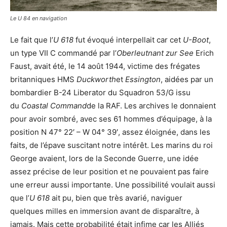
Le U 84 en navigation
Le fait que l’
U 618
fut évoqué interpellait car cet
U-Boot
,
un type VII C commandé par l’
Oberleutnant zur See
Erich
Faust, avait été, le 14 août 1944, victime des frégates
britanniques HMS
Duckworth
et
Essington
, aidées par un
bombardier B-24 Liberator du Squadron 53/G issu
du
Coastal Command
de la RAF. Les archives le donnaient
pour avoir sombré, avec ses 61 hommes d’équipage, à la
position N 47° 22′ – W 04° 39′, assez éloignée, dans les
faits, de l’épave suscitant notre intérêt. Les marins du roi
George avaient, lors de la Seconde Guerre, une idée
assez précise de leur position et ne pouvaient pas faire
une erreur aussi importante. Une possibilité voulait aussi
que l’
U 618
ait pu, bien que très avarié, naviguer
quelques milles en immersion avant de disparaître, à
jamais. Mais cette probabilité était infime car les Alliés