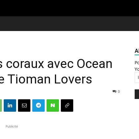
A
s coraux avec Ocean
Po
Yo
re Tioman Lovers
0
Publicité