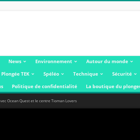
News
Environnement
Autour du monde
Plongée TEK
Spéléo
Technique
Sécurité
us
Politique de confidentialité
La boutique du plonge
vec Ocean Quest et le centre Tioman Lovers