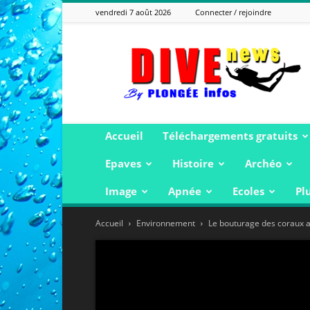
vendredi 7 août 2026
Connecter / rejoindre
Plongée
Infos
Accueil
Téléchargements gratuits
Epaves
Histoire
Archéo
Image
Apnée
Ecoles
Pl
Accueil
Environnement
Le bouturage des coraux a