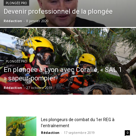
PLONGÉE PRO
Devenir professionnel de la plongée
Rédaction
-
8 janvier 2020
PLONGÉE PRO
En plongée à Lyon avec Coralie, « SAL 1
» sapeur-pompier
Rédaction
-
27 octobre 2019
Les plongeurs de combat du 1er REG à
l’entraînement
Rédaction
-
17 septembre 2019
0