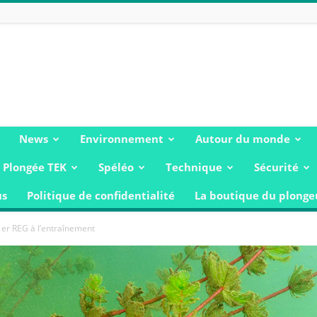
News
Environnement
Autour du monde
Plongée TEK
Spéléo
Technique
Sécurité
us
Politique de confidentialité
La boutique du plonge
er REG à l’entraînement