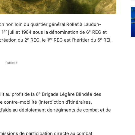
on non loin du quartier général Rollet à Laudun-
er
e
 1
juillet 1984 sous la dénomination de 6
REG et
e
er
e
 création du 2
REG, le 1
REG est l’héritier du 6
REI,
Publicité
e
t au profit de la 6
Brigade Légère Blindée des
 contre-mobilité (interdiction d’itinéraires,
d’aide au déploiement de régiments de combat et de
missions de participation directe au combat