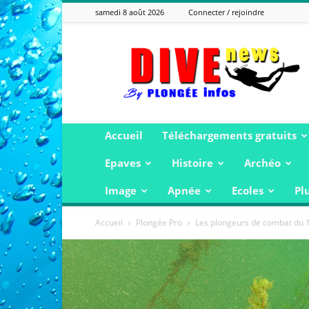
samedi 8 août 2026
Connecter / rejoindre
Plongée
Infos
Accueil
Téléchargements gratuits
Epaves
Histoire
Archéo
Image
Apnée
Ecoles
Pl
Accueil
Plongée Pro
Les plongeurs de combat du 1