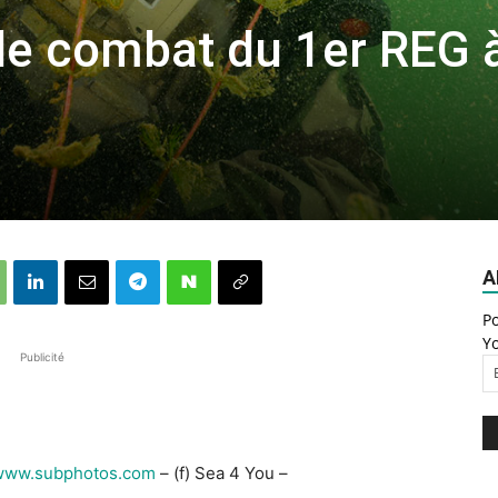
de combat du 1er REG 
A
Po
Yo
Publicité
www.subphotos.com
– (f) Sea 4 You –