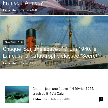
France à Annecy
Rédaction
-
13 mars 2018
EPAVE DU JOUR
Chaque jour, une épave : 17 juin 1940, le
Lancastria, catastrophe classée “Secret”
Rédaction
-
19 juin 2018
Chaque jour, une épave : 14 février 1944, le
crash du B-17 à Calvi
Rédaction
-
14 février 2018
0