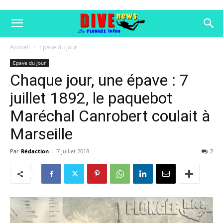
Accueil
Epave du jour
Epave du jour
Chaque jour, une épave : 7
juillet 1892, le paquebot
Maréchal Canrobert coulait à
Marseille
Par
Rédaction
-
7 juillet 2018
2