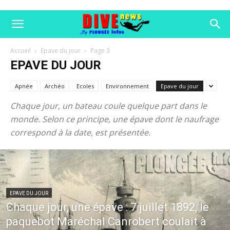
Accueil
Epave du jour
Page 3
EPAVE DU JOUR
Apnée
Archéo
Ecoles
Environnement
Epave du jour
Chaque jour, un bateau coule quelque part dans le
monde. Selon ce principe, une épave dont le naufrage
correspond à la date, est présentée.
EPAVE DU JOUR
Chaque jour, une épave : 7 juillet 1892, le
paquebot Maréchal Canrobert coulait à