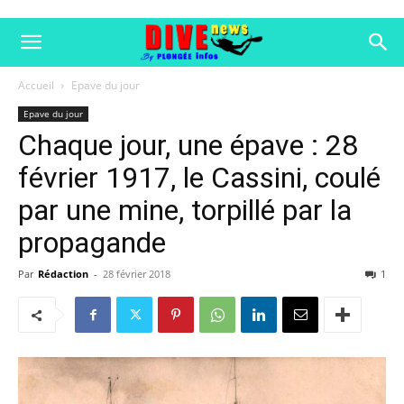
Accueil
Epave du jour
Epave du jour
Chaque jour, une épave : 28
février 1917, le Cassini, coulé
par une mine, torpillé par la
propagande
Par
Rédaction
-
28 février 2018
1