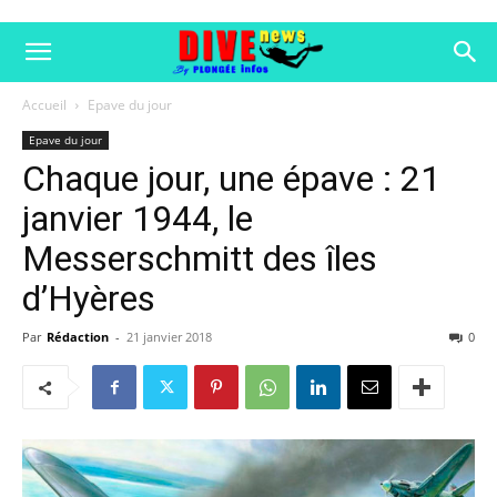
Accueil
Epave du jour
Epave du jour
Chaque jour, une épave : 21
janvier 1944, le
Messerschmitt des îles
d’Hyères
Par
Rédaction
-
21 janvier 2018
0