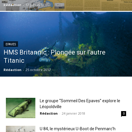
Rédaction
-
12 juin 2019
EPAVES
HMS Britannic : Plongée sur l’autre
Titanic
Rédaction
-
25 octobre 2017
Le groupe “Sommeil Des Epaves” explore le
Léopoldville
Rédaction
-
24 janvier 2018
0
U 84, le mystérieux U-Boot de Penmarc’h