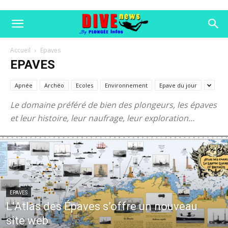
Accueil
Epaves
EPAVES
Apnée
Archéo
Ecoles
Environnement
Epave du jour
Le domaine préféré de bien des plongeurs, les épaves
et leur histoire, leur naufrage, leur exploration…
EPAVES
L’Atlas des Épaves s’offre un nouveau
site web