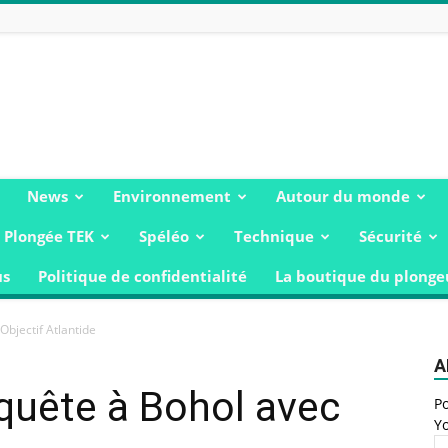
News
Environnement
Autour du monde
Plongée TEK
Spéléo
Technique
Sécurité
us
Politique de confidentialité
La boutique du plonge
Objectif Atlantide
A
quête à Bohol avec
Po
Yo