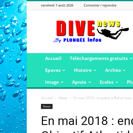
vendredi 7 août 2026
Connecter / rejoindre
Plongée
Infos
Accueil
Téléchargements gratuits
Epaves
Histoire
Archéo
Image
Apnée
Ecoles
Pl
Accueil
News
En mai 2018 : enquête à Bohol avec 
News
En mai 2018 : en