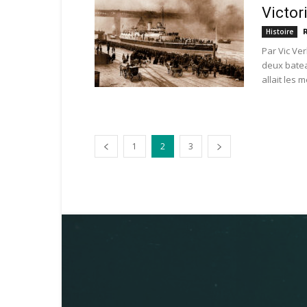
Victor
Histoire
Par Vic Ve
deux batea
allait les m
1
2
3