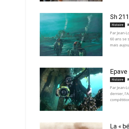
Sh 211
Histoire
Par Jean-Lo
60 ans se 
mais aujou
Epave 
Histoire
Par Jean-L
dernier, l
compétition
La « b