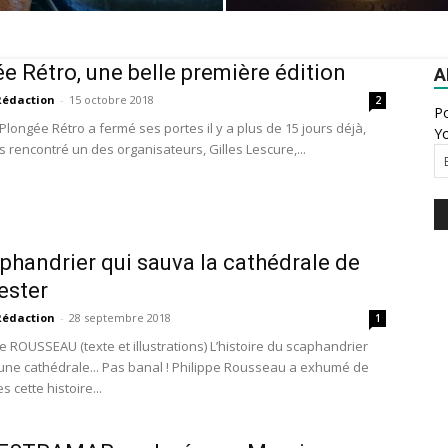
e Rétro, une belle première édition
A
Rédaction
-
15 octobre 2018
2
Po
 Plongée Rétro a fermé ses portes il y a plus de 15 jours déjà,
Yo
 rencontré un des organisateurs, Gilles Lescure,...
phandrier qui sauva la cathédrale de
ester
Rédaction
-
28 septembre 2018
1
e ROUSSEAU (texte et illustrations) L’histoire du scaphandrier
une cathédrale... Pas banal ! Philippe Rousseau a exhumé de
s cette histoire...