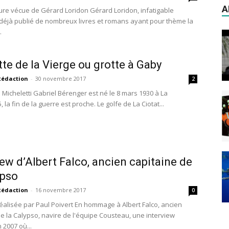
A
re vécue de Gérard Loridon Gérard Loridon, infatigable
 déjà publié de nombreux livres et romans ayant pour thème la
.
tte de la Vierge ou grotte à Gaby
Rédaction
-
30 novembre 2017
2
 Micheletti Gabriel Bérenger est né le 8 mars 1930 à La
5, la fin de la guerre est proche. Le golfe de La Ciotat...
iew d’Albert Falco, ancien capitaine de
ypso
Rédaction
-
16 novembre 2017
0
réalisée par Paul Poivert En hommage à Albert Falco, ancien
de la Calypso, navire de l'équipe Cousteau, une interview
 2007 où...