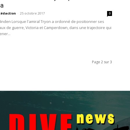
ia
Rédaction
-
25 octobre 2017
0
rlinden Lorsque l'amiral Tryon a ordonné de positionner ses
ux de guerre, Victoria et Camperdown, dans une trajectoire qui
ener...
Page 2 sur 3