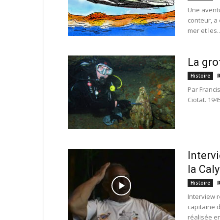
Une aventu
conteur, a
mer et les..
La gro
Histoire
Par Francis
Ciotat. 194
Interv
la Cal
Histoire
Interview 
capitaine 
réalisée en