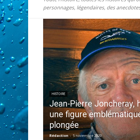
personnages, légendaires, des anecdotes,
HISTOIRE
Jean-Pierre Joncheray
une figure emblématique
plongée
Rédaction
-
5 novembre 2020