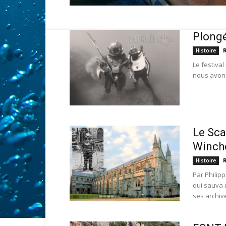
Plongé
Histoire
Le festival
nous avons
Le Sca
Winch
Histoire
Par Philipp
qui sauva 
ses archive