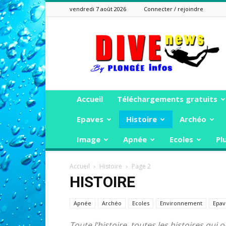
vendredi 7 août 2026
Connecter / rejoindre
Plongée
Infos
Accueil
Téléchargements gratuits
Epaves
Histoire
Archéo
Image
Apnée
Ecoles
Pl
Accueil
Histoire
Page 2
HISTOIRE
Apnée
Archéo
Ecoles
Environnement
Epav
Toute l’histoire, toutes les histoires qu