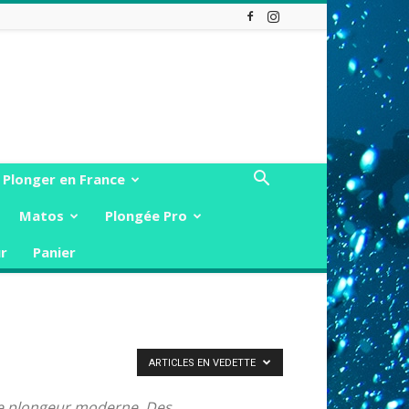
Plonger en France
Matos
Plongée Pro
r
Panier
ARTICLES EN VEDETTE
s le plongeur moderne. Des