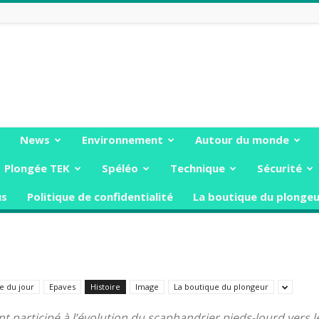
News
Environnement
Autour du monde
Plongée TEK
Spéléo
Technique
Sécurité
us
Politique de confidentialité
La boutique du plongeu
e du jour
Epaves
Histoire
Image
La boutique du plongeur
i ont participé à l’évolution du scaphandrier pieds-lourd ver