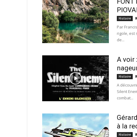
FONT 
PIOVAN
Histoire
Par Franci
rigole, es
de...
A voir 
nageu
Histoire
A découvrir
Silent Ene
combat...
Gérard
à la r
Histoire