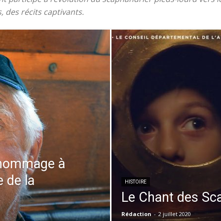
 des récits captivants.
, hommage à
 de la
HISTOIRE
Le Chant des Sc
Rédaction
-
2 juillet 2020