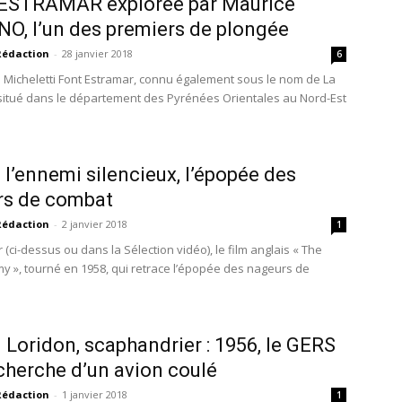
ESTRAMAR explorée par Maurice
O, l’un des premiers de plongée
Rédaction
-
28 janvier 2018
6
s Micheletti Font Estramar, connu également sous le nom de La
t situé dans le département des Pyrénées Orientales au Nord-Est
: l’ennemi silencieux, l’épopée des
rs de combat
Rédaction
-
2 janvier 2018
1
 (ci-dessus ou dans la Sélection vidéo), le film anglais « The
my », tourné en 1958, qui retrace l’épopée des nageurs de
 Loridon, scaphandrier : 1956, le GERS
echerche d’un avion coulé
Rédaction
-
1 janvier 2018
1