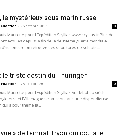
, le mystérieux sous-marin russe
Rédaction
-
25 octobre 2017
0
uis Maurette pour l'Expédition Scyllias www.scyllias.fr Plus de
sont écoulés depuis la fin de la deuxième guerre mondiale
rd’hui encore on retrouve des sépultures de soldats,...
: le triste destin du Thüringen
Rédaction
-
25 octobre 2017
0
ouis Maurette pour l'Expédition Scyllias Au début du siècle
'Angleterre et l'Allemagne se lancent dans une dispendieuse
 qui a pour thème la...
évue » de l’amiral Tryon qui coula le