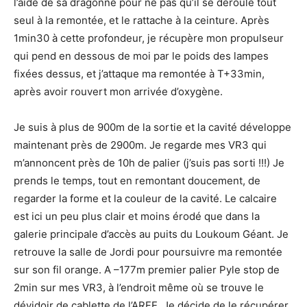
l’aide de sa dragonne pour ne pas qu’il se déroule tout
seul à la remontée, et le rattache à la ceinture. Après
1min30 à cette profondeur, je récupère mon propulseur
qui pend en dessous de moi par le poids des lampes
fixées dessus, et j’attaque ma remontée à T+33min,
après avoir rouvert mon arrivée d’oxygène.
Je suis à plus de 900m de la sortie et la cavité développe
maintenant près de 2900m. Je regarde mes VR3 qui
m’annoncent près de 10h de palier (j’suis pas sorti !!!) Je
prends le temps, tout en remontant doucement, de
regarder la forme et la couleur de la cavité. Le calcaire
est ici un peu plus clair et moins érodé que dans la
galerie principale d’accès au puits du Loukoum Géant. Je
retrouve la salle de Jordi pour poursuivre ma remontée
sur son fil orange. A –177m premier palier Pyle stop de
2min sur mes VR3, à l’endroit même où se trouve le
dévidoir de cablette de l’ARFE. Je décide de le récupérer