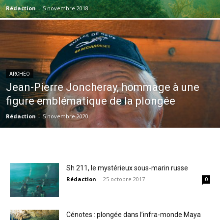
Rédaction
-
5 novembre 2018
ARCHÉO
Jean-Pierre Joncheray, hommage à une
figure emblématique de la plongée
Rédaction
-
5 novembre 2020
Sh 211, le mystérieux sous-marin russe
Rédaction
-
25 octobre 2017
0
Cénotes : plongée dans l’infra-monde Maya