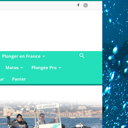
Plonger en France
Matos
Plongée Pro
ur
Panier