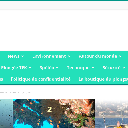
News
Environnement
Autour du monde
Plongée TEK
Spéléo
Technique
Sécurité
us
Politique de confidentialité
La boutique du plonge
gées épaves à gagner