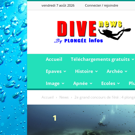
vendredi 7 août 2026
Connecter / rejoindre
Plongée
Infos
Accueil
Téléchargements gratuits
Epaves
Histoire
Archéo
Image
Apnée
Ecoles
Pl
Accueil
News
2e grand concours de l’été : 4 plon