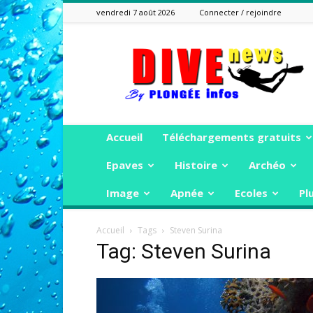
vendredi 7 août 2026
Connecter / rejoindre
Plongée
Infos
Accueil
Téléchargements gratuits
Epaves
Histoire
Archéo
Image
Apnée
Ecoles
Pl
Accueil
Tags
Steven Surina
Tag: Steven Surina