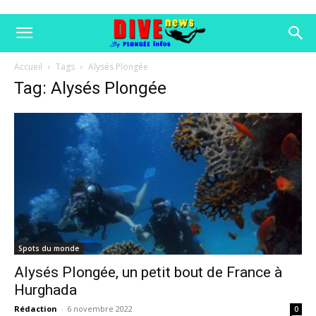
Accueil
Tags
Alysés Plongée
Tag: Alysés Plongée
Spots du monde
Alysés Plongée, un petit bout de France à
Hurghada
Rédaction
-
6 novembre 2022
0